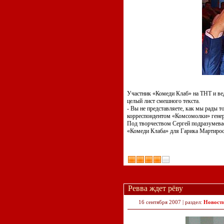
Участник «Комеди Клаб» на ТНТ и в
целый лист смешного текста.
- Вы не представляете, как мы рады то
корреспондентом «Комсомолки» гене
Под творчеством Сергей подразумева
«Комеди Клаба» для Гарика Мартирося
Ревва ждет рёву
16 сентября 2007 | раздел:
Новост