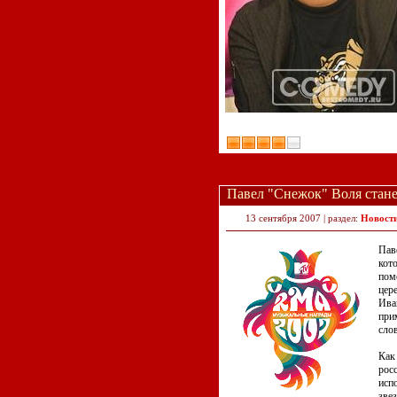
Павел "Снежок" Воля стан
13 сентября 2007 | раздел:
Новост
Пав
кот
пом
цер
Ива
прим
слов
Как
рос
исп
зве