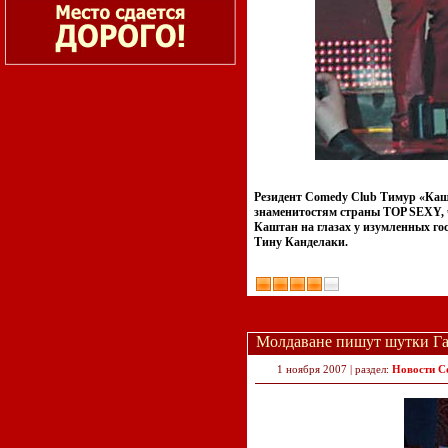
Резидент Comedy Club Тимур «Каш
знаменитостям страны TOP SEXY, ч
Каштан на глазах у изумленных г
Тину Канделаки.
Молдаване пишут шутки Г
1 ноября 2007 | раздел:
Новости C