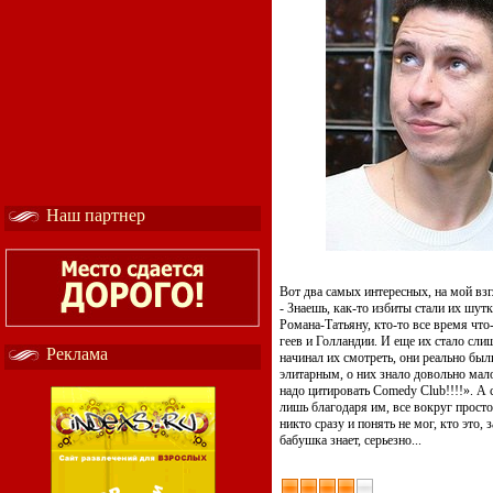
Наш партнер
Вот два самых интересных, на мой взг
- Знаешь, как-то избиты стали их шут
Романа-Татьяну, кто-то все время что
геев и Голландии. И еще их стало слиш
Реклама
начинал их смотреть, они реально был
элитарным, о них знало довольно мало
надо цитировать Comedy Club!!!!». А
лишь благодаря им, все вокруг прост
никто сразу и понять не мог, кто это, 
бабушка знает, серьезно...