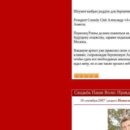
Шоумен выбрал роддом для беремен
Резидент Comedy Club Александр «А» 
Анжела.
Первенец Реввы должен появиться на 
будущему отцовству, заранее подыск
Москвы.
Накануне артист уже привозил свою 
клинике, сопровождая беременную Ан
чтобы сдать все необходимые анализы 
ждал жену, но и сам также прошел не
Свадьба Паши Воли: Правд
16 сентября 2007 | раздел:
Новост