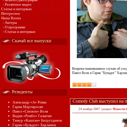
- Различное видео
Статьи и интервью
Интересное
Наша Russia
- Актеры
- О программе
- Статьи и интервью
Скачай все выпуски
Вопреки появившимся слухам об уход
Павел Воля и Гарик “Бульдог” Харлам
Резиденты
Comedy Club выступил на 
Александр «А» Ревва
Гарик Мартиросян
24 ноября 2007 | раздел:
Новости 
Павел «Снежок» Воля
Вадик «Рембо» Галыгин
Тимур «Каштан» Батрутдинов
Гарик «Бульдог» Харламов