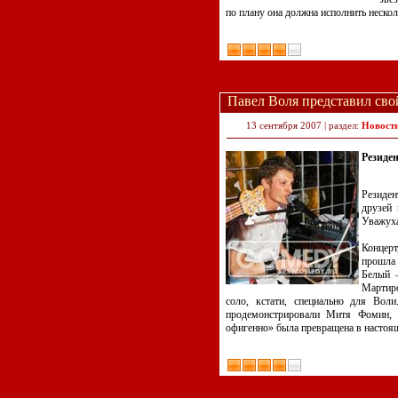
по плану она должна исполнить нескол
Павел Воля представил сво
13 сентября 2007 | раздел:
Новост
Резиде
Резиде
друзей 
Уважух
Концер
прошла 
Белый –
Мартиро
соло, кстати, специально для Вол
продемонстрировали Митя Фомин,
офигенно» была превращена в настоя