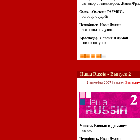
- разговор с телевизором: Жанна Фри
Омск. «Омский ГАЗМЯС»
- договор с судьёй
Челябинск. Иван Дулин
- вся правда о Дулине
Краснодар. Славик и Димон
- список покупок
Наша Russia - Выпуск 2
2 сентября 2007 | раздел:
Все выпу
Москва. Равшан и Джумшуд
- казино
Челябинск. Иван Дулин