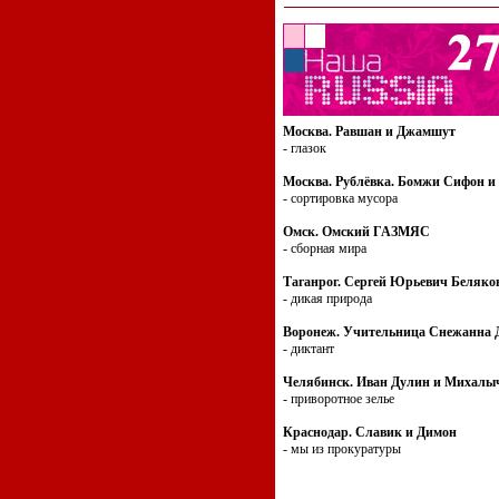
Москва. Равшан и Джамшут
- глазок
Москва. Рублёвка. Бомжи Сифон и
- сортировка мусора
Омск. Омский ГАЗМЯС
- сборная мира
Таганрог. Сергей Юрьевич Беляко
- дикая природа
Воронеж. Учительница Снежанна 
- диктант
Челябинск. Иван Дулин и Михалы
- приворотное зелье
Краснодар. Славик и Димон
- мы из прокуратуры