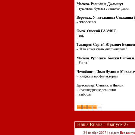
Москва. Равшан и Джамшут
- туалетная бумага c запахом дыни
Воронеж. Учительница Снежанна 
- скворечник
Омск. Омский ГАЗМЯС
- ток
Таганрог. Сергей Юрьевич Беляко
- "Кто хочет стать миллионером"
Москва. Рублёвка. Бомжи Сифон и
- Ferrari
Челябинск. Иван Дулин и Михалы
- поездка в профилакторий
Краснодар. Славик и Димон
- краснодарские девчонки
- выборы
Наша Russia - Выпуск 27
24 ноября 2007 | раздел:
Все выпу