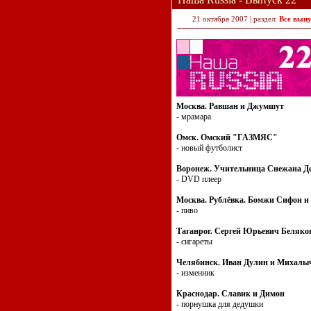
21 октября 2007 | раздел:
Все вып
Москва. Равшан и Джумшут
- мрамара
Омск. Омский "ГАЗМЯС"
- новый футболист
Воронеж. Учительница Снежана Д
- DVD плеер
Москва. Рублёвка. Бомжи Сифон и
- пиво
Таганрог. Сергей Юрьевич Беляко
- сигареты
Челябинск. Иван Дулин и Михалы
- изменник
Краснодар. Славик и Димон
- порнушка для дедушки