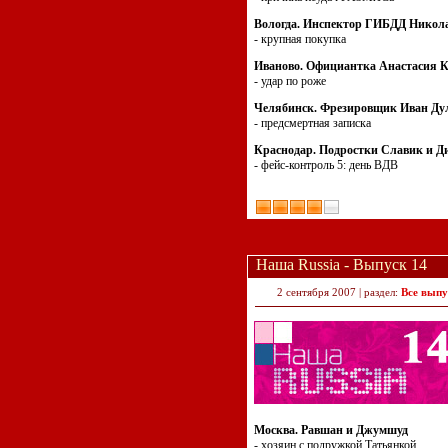
Вологда. Инспектор ГИБДД Никол
- крупная покупка
Иваново. Официантка Анастасия К
- удар по роже
Челябинск. Фрезировщик Иван Ду
- предсмертная записка
Краснодар. Подростки Славик и Д
- фейс-контроль 5: день ВДВ
Наша Russia - Выпуск 14
2 сентября 2007 | раздел:
Все выпу
Москва. Равшан и Джумшуд
- хозяин с подружкой Татьянкой