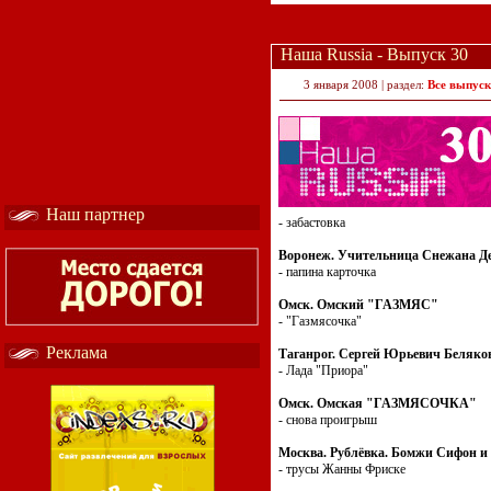
Наша Russia - Выпуск 30
3 января 2008 | раздел:
Все выпус
Наш партнер
- забастовка
Воронеж. Учительница Снежана Д
- папина карточка
Омск. Омский "ГАЗМЯС"
- "Газмясочка"
Реклама
Таганрог. Сергей Юрьевич Беляко
- Лада "Приора"
Омск. Омская "ГАЗМЯСОЧКА"
- снова проигрыш
Москва. Рублёвка. Бомжи Сифон и
- трусы Жанны Фриске