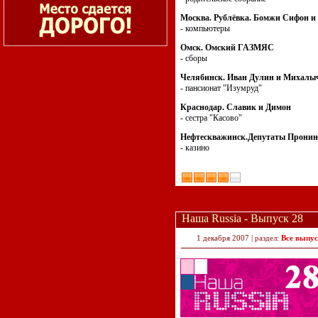
Москва. Рублёвка. Бомжи Сифон и
- компьютеры
Омск. Омский ГАЗМЯС
- сборы
Челябинск. Иван Дулин и Михалы
- пансионат "Изумруд"
Краснодар. Славик и Димон
- сестра "Касово"
Нефтескважинск.Депутаты Пронин
- казино
Наша Russia - Выпуск 28
1 декабря 2007 | раздел:
Все выпу