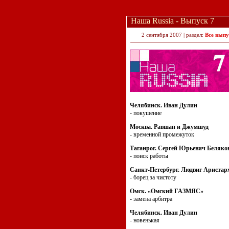
Наша Russia - Выпуск 7
2 сентября 2007 | раздел:
Все выпу
Челябинск. Иван Дулин
- покушение
Москва. Равшан и Джумшуд
- временной промежуток
Таганрог. Сергей Юрьевич Беляко
- поиск работы
Санкт-Петербург. Людвиг Аристар
- борец за чистоту
Омск. «Омский ГАЗМЯС»
- замена арбитра
Челябинск. Иван Дулин
- новенькая