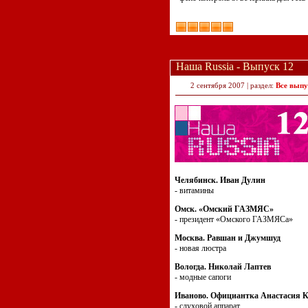
Наша Russia - Выпуск 12
2 сентября 2007 | раздел:
Все выпу
Челябинск. Иван Дулин
- витамины
Омск. «Омский ГАЗМЯС»
- президент «Омского ГАЗМЯСа»
Москва. Равшан и Джумшуд
- новая люстра
Вологда. Николай Лаптев
- модные сапоги
Иваново. Официантка Анастасия К
- слуховой аппарат