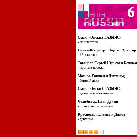
Омск. «Омский ГАЗМЯС»
- полшестого
Санкт-Петербург. Людвиг Аристар
- 13 квартира
Таганрог. Сергей Юрьевич Беляко
- прогноз погоды
Москва. Равшан и Джумшуд
- банный день
Омск. «Омский ГАЗМЯС»
- деловое предложение
Челябинск. Иван Дулин
- возвращение мужика
Краснодар. Славик и Димон
- девушка