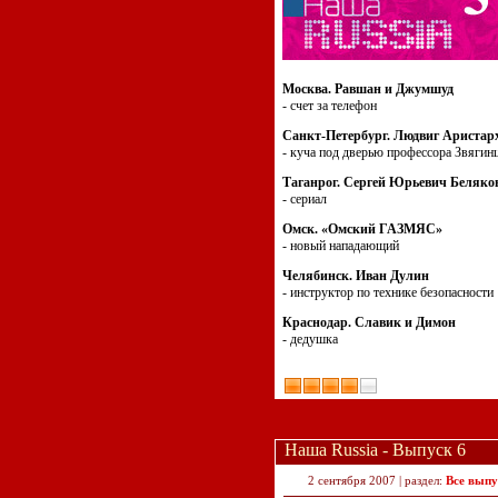
Москва. Равшан и Джумшуд
- счет за телефон
Санкт-Петербург. Людвиг Аристар
- куча под дверью профессора Звягин
Таганрог. Сергей Юрьевич Беляко
- сериал
Омск. «Омский ГАЗМЯС»
- новый нападающий
Челябинск. Иван Дулин
- инструктор по технике безопасности
Краснодар. Славик и Димон
- дедушка
Наша Russia - Выпуск 6
2 сентября 2007 | раздел:
Все выпу