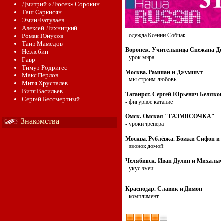
Дмитрий «Люсек» Сорокин
Таш Саркисян
Эмин Фатулаев
Алексей Лихницкий
- одежда Ксении Собчак
Роман Юнусов
Таир Мамедов
Воронеж. Учительница Снежана Д
Незлобин
- урок мира
Гавр
Тимур Родригес
Москва. Рамшан и Джумшут
Макс Перлов
- мы строим любовь
Митя Хрусталев
Витя Васильев
Таганрог. Сергей Юрьевич Беляко
Сергей Бессмертный
- фигурное катание
Омск. Омская "ГАЗМЯСОЧКА"
Знакомства
- уроки тренера
Москва. Рублёвка. Бомжи Сифон и
- звонок домой
Челябинск. Иван Дулин и Михалы
- укус змеи
Краснодар. Славик и Димон
- комплимент