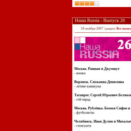
Наша Russia - Выпуск 26
18 ноября 2007 | раздел:
Все выпу
Москва. Равшан и Джумшут
- кошка
Воронеж. Снежанна Денисовна
- летние каникулы
Таганрог. Сергей Юрьевич Беляко
- гей-парад
Москва. Рублёвка. Бомжи Сифон и
- футболисты
Челябинск. Иван Дулин и Михалы
- стенгазета