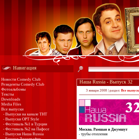
Навигация
Новости Comedy Club
Наша Russia - Выпуск 32
Резиденты Comedy Club
Фотоальбомы
3 января 2008 | раздел:
Все выпус
Тексты
Downloads
Media Files
Все выпуски
- Выпуски на канале ТНТ
- Выпуски ОРТ Style
- Фестиваль №1 в Турции
- Фестиваль №2 на Пафосе
Москва. Рамшан и Джумшут
- Выпуски Наша Russia
- трубы отопления
- Бешенл Джеографик