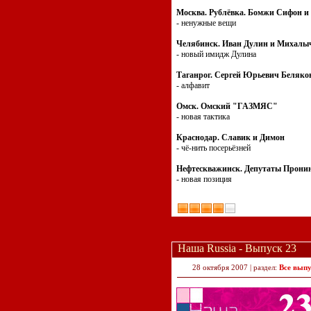
Москва. Рублёвка. Бомжи Сифон и
- ненужные вещи
Челябинск. Иван Дулин и Михалы
- новый имидж Дулина
Таганрог. Сергей Юрьевич Беляко
- алфавит
Омск. Омский "ГАЗМЯС"
- новая тактика
Краснодар. Славик и Димон
- чё-нить посерьёзней
Нефтескважинск. Депутаты Прони
- новая позиция
Наша Russia - Выпуск 23
28 октября 2007 | раздел:
Все вып