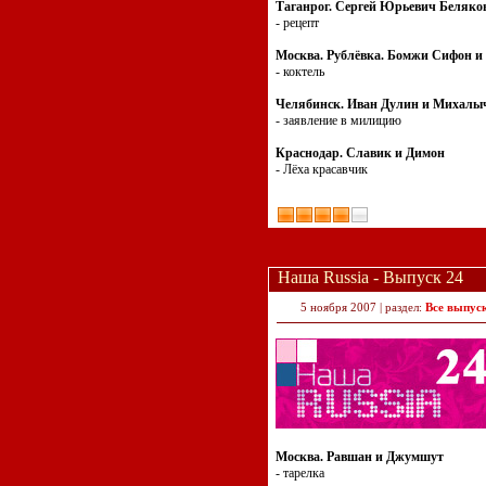
Таганрог. Сергей Юрьевич Беляко
- рецепт
Москва. Рублёвка. Бомжи Сифон и
- коктель
Челябинск. Иван Дулин и Михалы
- заявление в милицию
Краснодар. Славик и Димон
- Лёха красавчик
Наша Russia - Выпуск 24
5 ноября 2007 | раздел:
Все выпус
Москва. Равшан и Джумшут
- тарелка