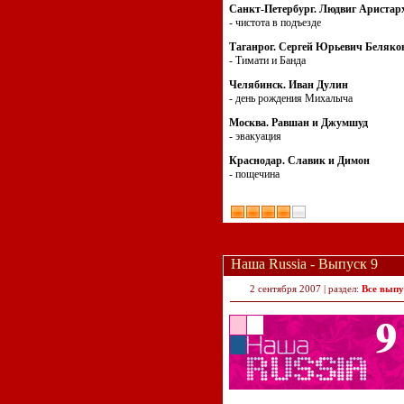
Санкт-Петербург. Людвиг Аристар
- чистота в подъезде
Таганрог. Сергей Юрьевич Беляко
- Тимати и Банда
Челябинск. Иван Дулин
- день рождения Михалыча
Москва. Равшан и Джумшуд
- эвакуация
Краснодар. Славик и Димон
- пощечина
Наша Russia - Выпуск 9
2 сентября 2007 | раздел:
Все выпу