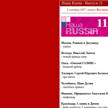
Наша Russia - Выпуск 11
2 сентября 2007 | раздел:
Все выпу
Москва. Равшан и Джумшуд
- унитаз
Вологда. Николай Лаптев
- новый прикид сыну
Омск. «Омский ГАЗМЯС»
- боковой арбитр
Таганрог. Сергей Юрьевич Беляко
- про китов
Челябинск. Иван Дулин
- свататься пришел
Иваново. Официантка Анастасия К
- шефповар
Краснодар. Славик и Димон
- фейс-контроль 3: вечеринка для геев