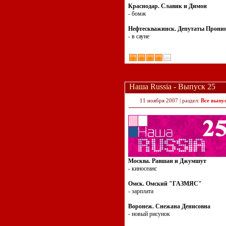
Краснодар. Славик и Димон
- бомж
Нефтескважинск. Депутаты Прони
- в сауне
Наша Russia - Выпуск 25
11 ноября 2007 | раздел:
Все выпу
Москва. Равшан и Джумшут
- киносеанс
Омск. Омский "ГАЗМЯС"
- зарплата
Воронеж. Снежана Денисовна
- новый рисунок