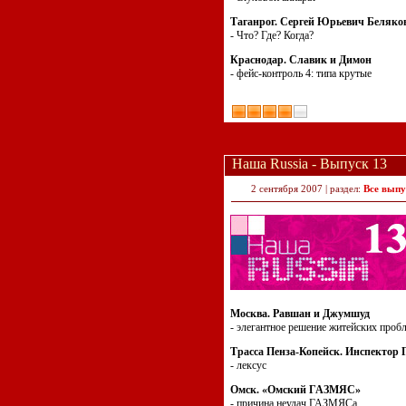
Таганрог. Сергей Юрьевич Беляко
- Что? Где? Когда?
Краснодар. Славик и Димон
- фейс-контроль 4: типа крутые
Наша Russia - Выпуск 13
2 сентября 2007 | раздел:
Все выпу
Москва. Равшан и Джумшуд
- элегантное решение житейских проб
Трасса Пенза-Копейск. Инспектор
- лексус
Омск. «Омский ГАЗМЯС»
- причина неудач ГАЗМЯСа