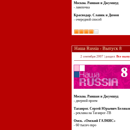
Москва. Равшан и Джумшуд
- лампочка
Краснодар. Славик и Димон
- очередной способ
Наша Russia - Выпуск 8
2 сентября 2007 | раздел:
Все выпу
Москва. Равшан и Джумшуд
- дверной проем
Таганрог. Сергей Юрьевич Беляко
- реклама на Таганрог-ТВ
Омск. «Омский ГАЗМЯС»
- 60 тысяч евро