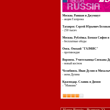
Москва. Равшан и Джумшут
- акции Газпрома
Таганрог. Сергей Юрьевич Беляко
- 250 тысяч
Москва. Рублёвка. Бомжи Сифон и
- бесплатные обеды
Омск. Омский "ГАЗМЯС"
- противоядие
Воронеж. Учительница Снежана Д
- новый костюм
Челябинск. Иван Дулин и Михалы
- жена Дулина
Краснодар. Славик и Димон
- "Мимино"
Наша Russia - Выпуск 22