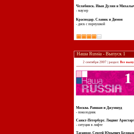
Челябинск. Иван Дулин и Михалы
- маузер
Краснодар. Славик и Димон
- диск с порнушкой
Наша Russia - Выпуск 1
2 сентября 2007 | раздел:
Все выпу
Москва. Равшан и Джумшуд
- поколодник
Санкт-Петербург. Людвиг Аристар
- ситуция в лифте
Таганрог. Сергей Юрьевич Беляко