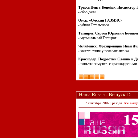
Трасса Пенза-Копейск. Инспектор
- сбор дани
Омск. «Омский ГАЗМЯС»
- убили Гатальского
Таганрог. Сергей Юрьевич Беляко
- музыкальный Таганрог
Челябинск. Фрезировщик Иван Ду
- консультация у психоаналитика
Краснодар. Подростки Славик и Д
- попытка замутить с краснодарскими
Наша Russia - Выпуск 15
2 сентября 2007 | раздел:
Все выпу