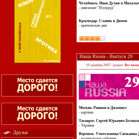
Челябинск. Иван Дулин и Михалы
- пансионат "Изумруд"
Краснодар. Славик и Димон
- критические дни
Наша Russia - Выпуск 29
10 декабря 2007 | раздел:
Все вып
Москва. Равшан и Джамшут
- картина
Таганрог. Сергей Юрьевич Беляко
- Украина
Друзья
Воронеж. Учительница Снежанна 
- родительское собрание