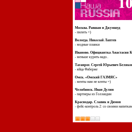
Москва. Равшан и Джумшуд
- пилять =)
Вологда. Николай Лаптев
- модные плавки
Иваново. Официантка Анастасия К
- меньше курить надо..
Таганрог. Сергей Юрьевич Беляко
- яйца Фаберже
Омск. «Омский ГАЗМЯС»
- менты нам не кенты =)
Челябинск. Иван Дулин
- партнеры из Голландии
Краснодар. Славик и Димон
- фейс-контроль 2: со своими напитка