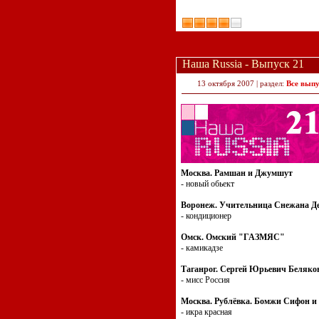
Наша Russia - Выпуск 21
13 октября 2007 | раздел:
Все вып
Москва. Рамшан и Джумшут
- новый обьект
Воронеж. Учительница Снежана Д
- кондиционер
Омск. Омский "ГАЗМЯС"
- камикадзе
Таганрог. Сергей Юрьевич Беляко
- мисс Россия
Москва. Рублёвка. Бомжи Сифон и
- икра красная