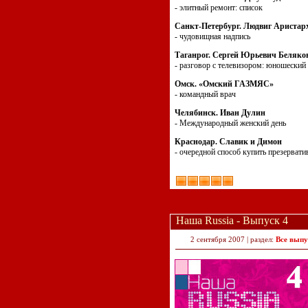
- элитный ремонт: список
Санкт-Петербург. Людвиг Аристар
- чудовищная надпись
Таганрог. Сергей Юрьевич Беляко
- разговор с телевизором: юношеский
Омск. «Омский ГАЗМЯС»
- командный врач
Челябинск. Иван Дулин
- Международный женский день
Краснодар. Славик и Димон
- очередной способ купить презерват
Наша Russia - Выпуск 4
2 сентября 2007 | раздел:
Все выпу