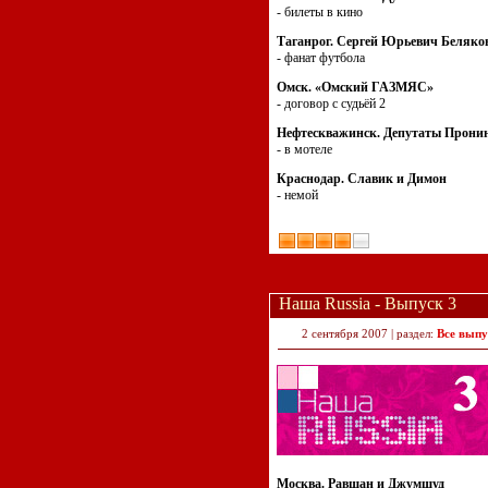
- билеты в кино
Таганрог. Сергей Юрьевич Беляко
- фанат футбола
Омск. «Омский ГАЗМЯС»
- договор с судьёй 2
Нефтескважинск. Депутаты Прони
- в мотеле
Краснодар. Славик и Димон
- немой
Наша Russia - Выпуск 3
2 сентября 2007 | раздел:
Все выпу
Москва. Равшан и Джумшуд