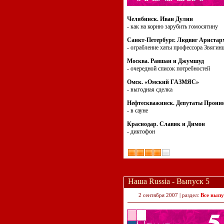
Челябинск. Иван Дулин
- как на корню зарубить гомосятину
Санкт-Петербург. Людвиг Аристар
- ограбление хаты профессора Звягин
Москва. Равшан и Джумшуд
- очередной список потребностей
Омск. «Омский ГАЗМЯС»
- выгодная сделка
Нефтескважинск. Депутаты Прони
- в сауне
Краснодар. Славик и Димон
- диктофон
Наша Russia - Выпуск 5
2 сентября 2007 | раздел:
Все выпу