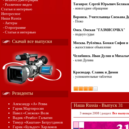
Таганрог. Сергей Юрьевич Беляко
- Различное видео
- новогоднее обращение
Статьи и интервью
Интересное
Воронеж. Учительница Снежана Д
Наша Russia
- Пежо
- Актеры
- О программе
Омск. Омская "ГАЗМЯСОЧКА"
- Статьи и интервью
- подкуп судьи
Скачай все выпуски
Москва. Рублёвка. Бомжи Сифон и
- жалостливое объявление
Челябинск. Иван Дулин и Михалы
- клип Дулина
Краснодар. Славик и Димон
- успокоительные таблетки
Резиденты
Александр «А» Ревва
Наша Russia - Выпуск 31
Гарик Мартиросян
Павел «Снежок» Воля
3 января 2008 | раздел:
Все выпус
Вадик «Рембо» Галыгин
Тимур «Каштан» Батрутдинов
Гарик «Бульдог» Харламов